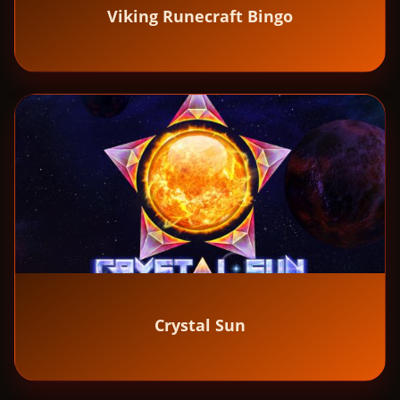
Viking Runecraft Bingo
Crystal Sun