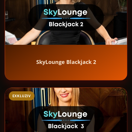
SkyLounge Blackjack 2
EXKLUZIV