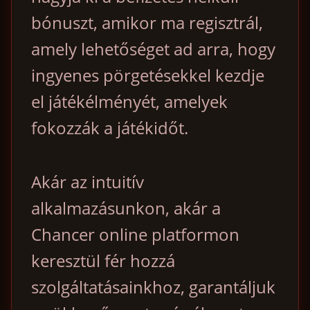
bónuszt, amikor ma regisztrál,
amely lehetőséget ad arra, hogy
ingyenes pörgetésekkel kezdje
el játékélményét, amelyek
fokozzák a játékidőt.
Akár az intuitív
alkalmazásunkon, akár a
Chancer online platformon
keresztül fér hozzá
szolgáltatásainkhoz, garantáljuk