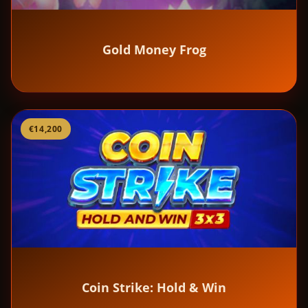
Gold Money Frog
€14,200
Coin Strike: Hold & Win