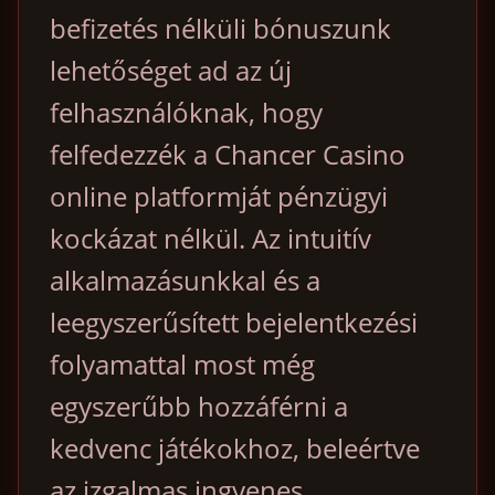
befizetés nélküli bónuszunk
lehetőséget ad az új
felhasználóknak, hogy
felfedezzék a Chancer Casino
online platformját pénzügyi
kockázat nélkül. Az intuitív
alkalmazásunkkal és a
leegyszerűsített bejelentkezési
folyamattal most még
egyszerűbb hozzáférni a
kedvenc játékokhoz, beleértve
az izgalmas ingyenes