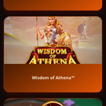
Wisdom of Athena™