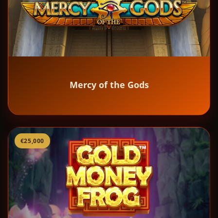
Mercy of the Gods
€25,000