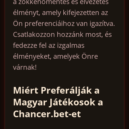
a zökkenőmentes és élvezetes
élményt, amely kifejezetten az
Ön preferenciáihoz van igazítva.
Csatlakozzon hozzánk most, és
fedezze fel az izgalmas
élményeket, amelyek Önre
várnak!
Miért Preferálják a
Magyar Játékosok a
Chancer.bet-et