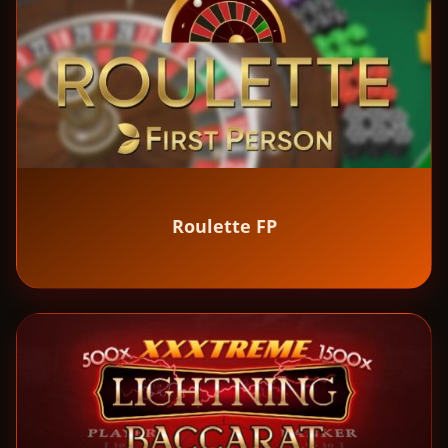
Roulette FP