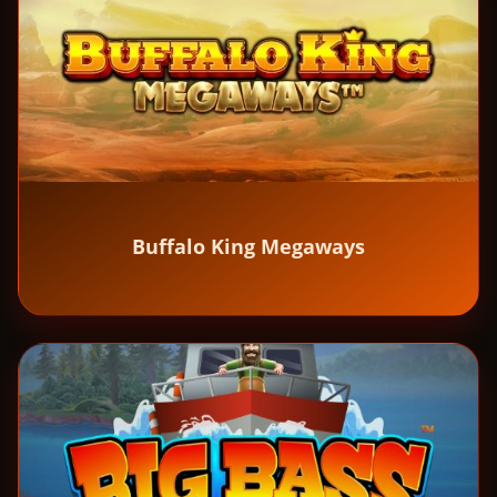
Buffalo King Megaways